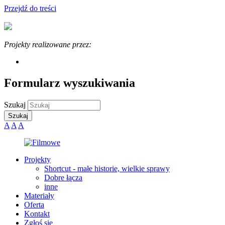
Przejdź do treści
Projekty realizowane przez:
Formularz wyszukiwania
Szukaj
A
A
A
Projekty
Shortcut - małe historie, wielkie sprawy
Dobre łącza
inne
Materiały
Oferta
Kontakt
Zgłoś się