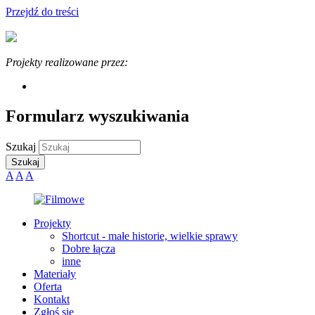
Przejdź do treści
Projekty realizowane przez:
Formularz wyszukiwania
Szukaj
A
A
A
Projekty
Shortcut - małe historie, wielkie sprawy
Dobre łącza
inne
Materiały
Oferta
Kontakt
Zgłoś się